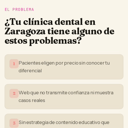
EL PROBLEMA
¿Tu
clínica dental
en
Zaragoza
tiene alguno de
estos problemas?
Pacientes eligen por precio sin conocer tu
1
diferencial
Web que no transmite confianza ni muestra
2
casos reales
Sin estrategia de contenido educativo que
3