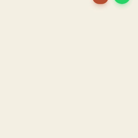
PACAME
La IA que opera tu restaurante. Sola. Construida por
un dueño, para dueños.
HOSTELERÍA · IA AUTÓNOMA · ALBACETE
PRODUCTO
CONFIANZA
El Sistema PACAME
Garantía triple