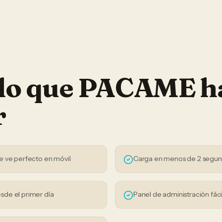
 lo que PACAME h
r
e ve perfecto en móvil
Carga en menos de 2 segu
sde el primer día
Panel de administración fáci