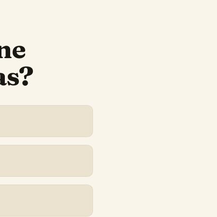
ne
as?