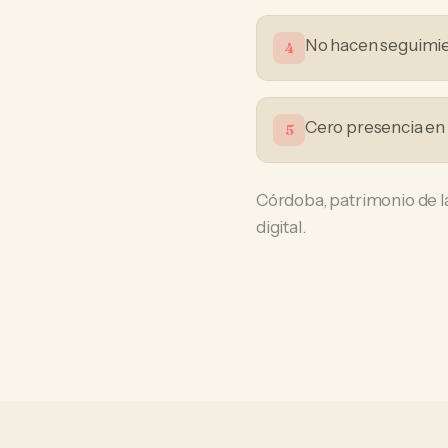
No hacen seguimien
4
Cero presencia en 
5
Córdoba, patrimonio de l
digital.