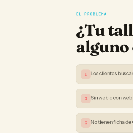
EL PROBLEMA
¿Tu
tal
alguno 
Los clientes busca
1
Sin web o con web
2
No tienen ficha de
3