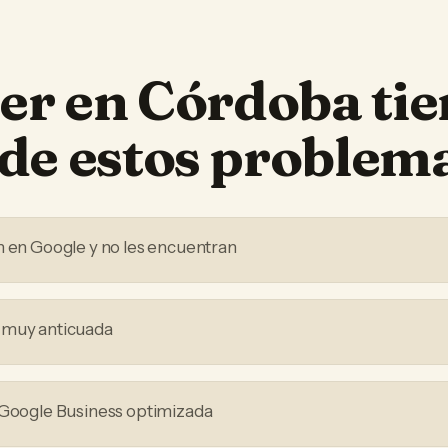
ler
en
Córdoba
tie
de estos problem
n en Google y no les encuentran
 muy anticuada
 Google Business optimizada