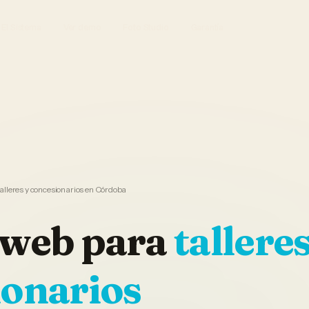
El Sistema
Ver demo
Foto Studio
Garantía
alleres y concesionarios en Córdoba
 web
para
talleres
ionarios