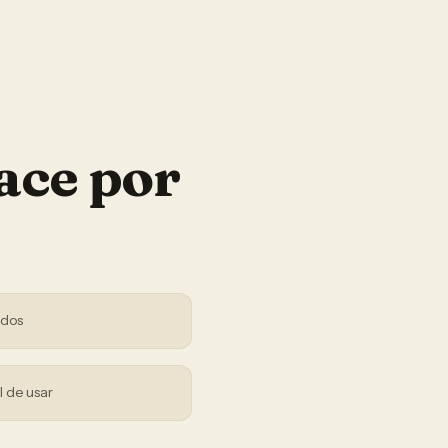
ace por
ndos
l de usar