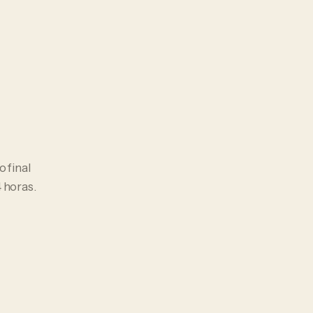
o final
 horas.