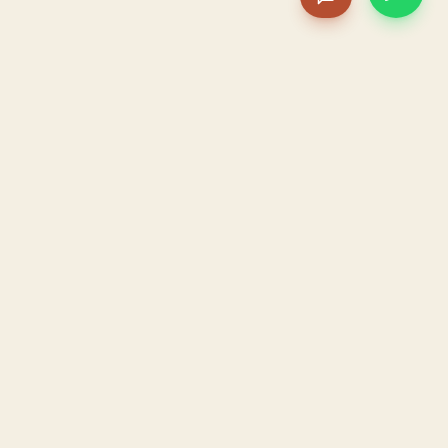
PACAME
La IA que opera tu restaurante. Sola. Construida por
un dueño, para dueños.
HOSTELERÍA · IA AUTÓNOMA · ALBACETE
PRODUCTO
CONFIANZA
El Sistema PACAME
Garantía triple