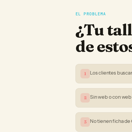
EL PROBLEMA
¿Tu
tal
de est
Los clientes busca
1
Sin web o con web
2
No tienen ficha de
3