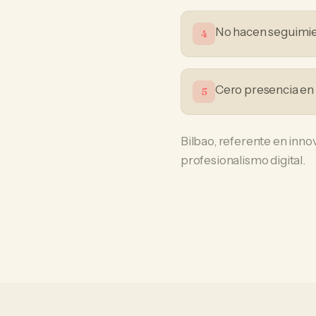
No hacen seguimien
4
Cero presencia en 
5
Bilbao, referente en innov
profesionalismo digital.