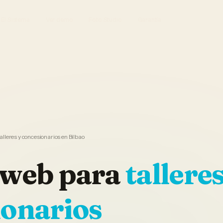
El Sistema
Ver demo
Foto Studio
Garantía
lleres y concesionarios en Bilbao
 web
para
talleres
ionarios