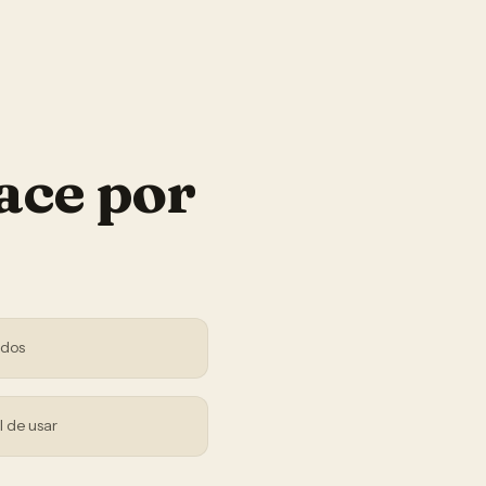
ace por
ndos
l de usar