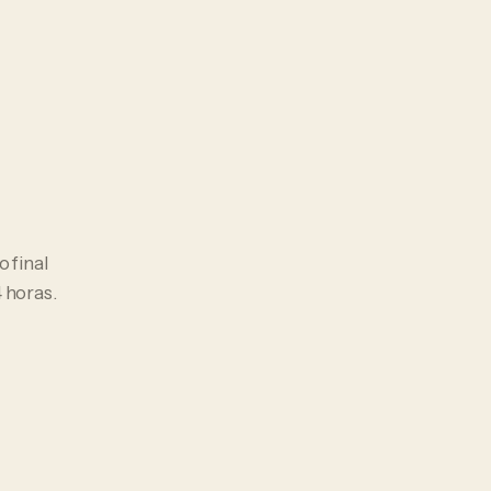
o final
 horas.