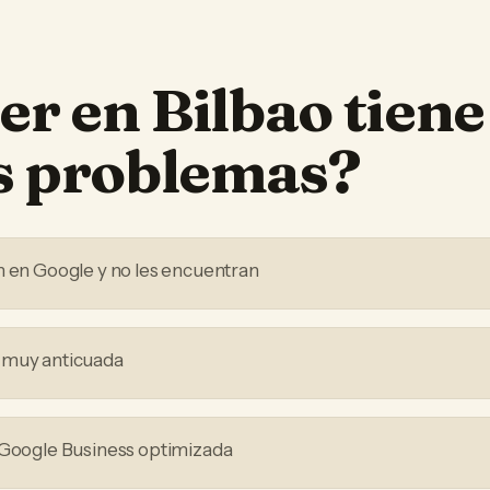
ler
en
Bilbao
tiene
os problemas?
n en Google y no les encuentran
 muy anticuada
 Google Business optimizada