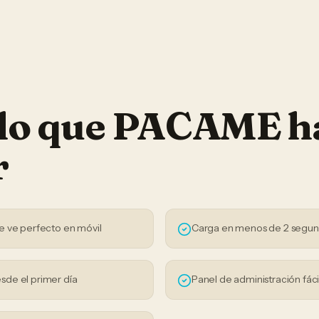
 lo que PACAME h
r
e ve perfecto en móvil
Carga en menos de 2 segu
sde el primer día
Panel de administración fáci