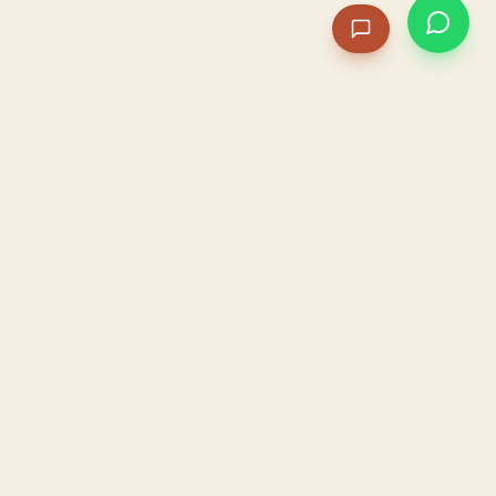
PACAME
La IA que opera tu restaurante. Sola. Construida por
un dueño, para dueños.
HOSTELERÍA · IA AUTÓNOMA · ALBACETE
PRODUCTO
CONFIANZA