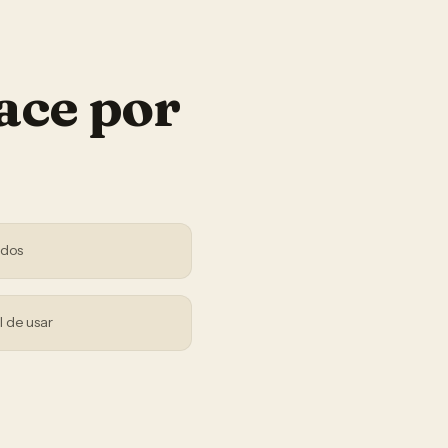
ace por
ndos
l de usar