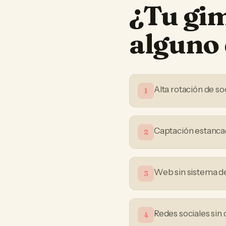
¿Tu
gi
alguno 
Alta rotación de so
1
Captación estanca
2
Web sin sistema de
3
Redes sociales sin 
4