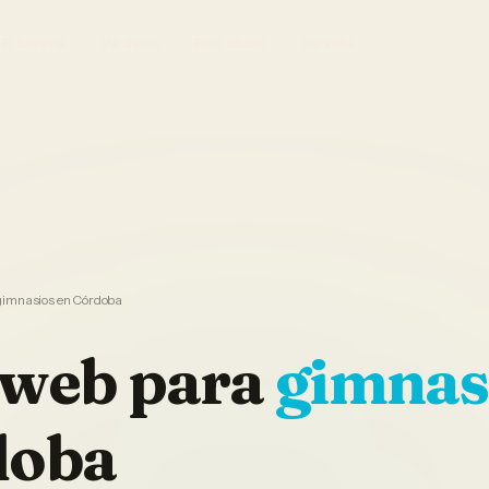
El Sistema
Ver demo
Foto Studio
Garantía
gimnasios en Córdoba
 web
para
gimnas
doba