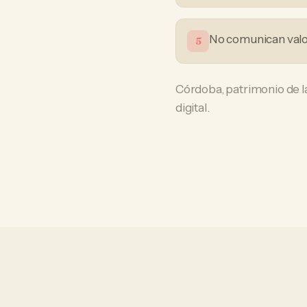
No comunican valor
5
Córdoba, patrimonio de l
digital.