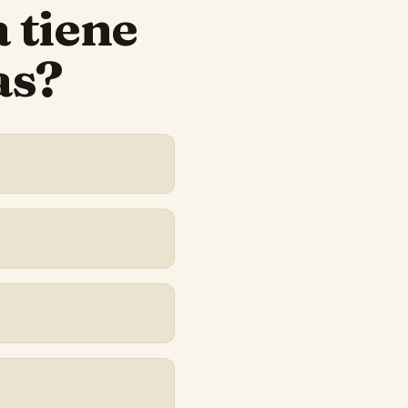
a
tiene
as?