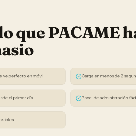
 lo que PACAME h
asio
e ve perfecto en móvil
Carga en menos de 2 segu
sde el primer día
Panel de administración fáci
orables