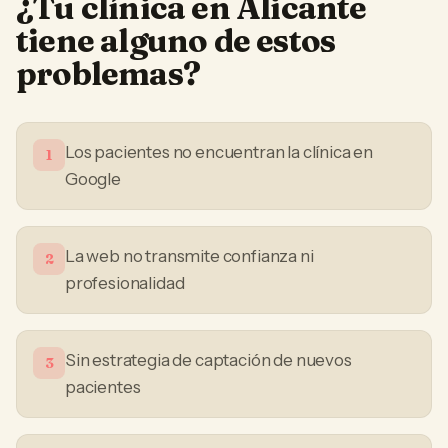
¿Tu
clínica
en
Alicante
tiene alguno de estos
problemas?
Los pacientes no encuentran la clínica en
1
Google
La web no transmite confianza ni
2
profesionalidad
Sin estrategia de captación de nuevos
3
pacientes