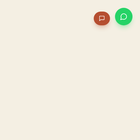
PACAME
La IA que opera tu restaurante. Sola. Construida por
un dueño, para dueños.
HOSTELERÍA · IA AUTÓNOMA · ALBACETE