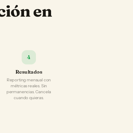
ción en
4
Resultados
Reporting mensual con
métricas reales. Sin
permanencias. Cancela
cuando quieras.