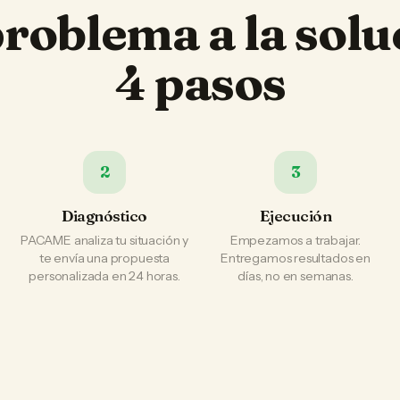
problema a la solu
4 pasos
2
3
Diagnóstico
Ejecución
PACAME analiza tu situación y
Empezamos a trabajar.
te envía una propuesta
Entregamos resultados en
personalizada en 24 horas.
días, no en semanas.