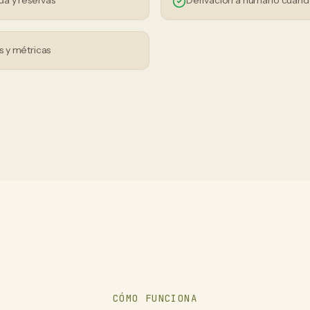
da y reservas
Derivación a humano cuand
 y métricas
CÓMO FUNCIONA