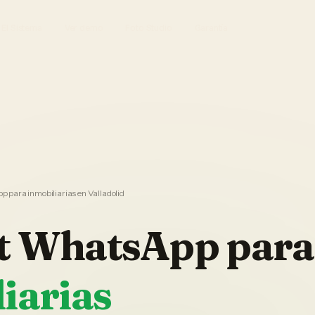
El Sistema
Ver demo
Foto Studio
Garantía
 para inmobiliarias en Valladolid
t WhatsApp
para
iarias