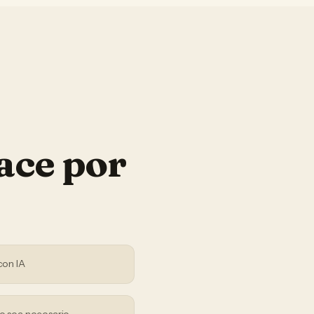
ace por
con IA