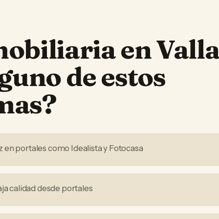
obiliaria
en
Vall
lguno de estos
mas?
en portales como Idealista y Fotocasa
aja calidad desde portales