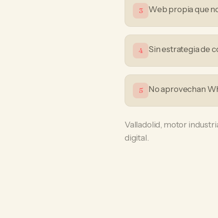
Web propia que no
3
Sin estrategia de 
4
No aprovechan Wha
5
Valladolid, motor industri
digital.