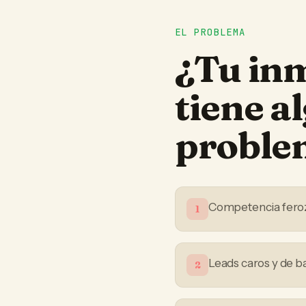
EL PROBLEMA
¿Tu
inm
tiene a
proble
Competencia feroz 
1
Leads caros y de b
2