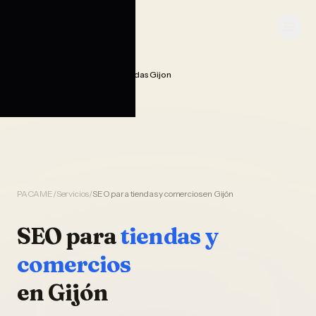
Saltar al contenido
PACAME
Seo Posicionamiento Tiendas Gijon
Home
PACAME
/
Servicios
/
SEO para tiendas y comercios en Gijón
SEO
para
tiendas y
comercios
en
Gijón