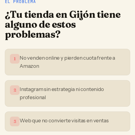
EL PROBLEMA
¿Tu
tienda
en
Gijón
tiene
alguno de estos
problemas?
No venden online y pierden cuota frente a
1
Amazon
Instagram sin estrategia ni contenido
2
profesional
Web que no convierte visitas en ventas
3