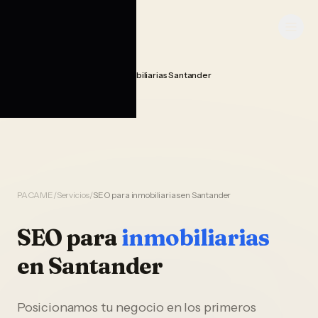
Saltar al contenido
PACAME
Seo Posicionamiento Inmobiliarias Santander
Home
PACAME
/
Servicios
/
SEO para inmobiliarias en Santander
SEO
para
inmobiliarias
en
Santander
Posicionamos tu negocio en los primeros