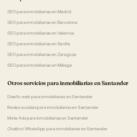
SEO
para
inmobiliarias
en
Madrid
SEO
para
inmobiliarias
en
Barcelona
SEO
para
inmobiliarias
en
Valencia
SEO
para
inmobiliarias
en
Sevilla
SEO
para
inmobiliarias
en
Zaragoza
SEO
para
inmobiliarias
en
Málaga
Otros servicios para
inmobiliarias
en
Santander
Diseño web
para
inmobiliarias
en
Santander
Redes sociales
para
inmobiliarias
en
Santander
Meta Ads
para
inmobiliarias
en
Santander
Chatbot WhatsApp
para
inmobiliarias
en
Santander