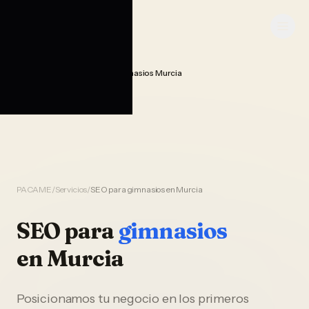
Saltar al contenido
PACAME
Seo Posicionamiento Gimnasios Murcia
Home
PACAME
/
Servicios
/
SEO para gimnasios en Murcia
SEO
para
gimnasios
en
Murcia
Posicionamos tu negocio en los primeros