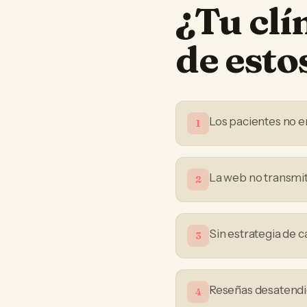
¿Tu
clí
de est
Los pacientes no e
1
La web no transmit
2
Sin estrategia de 
3
Reseñas desatendid
4