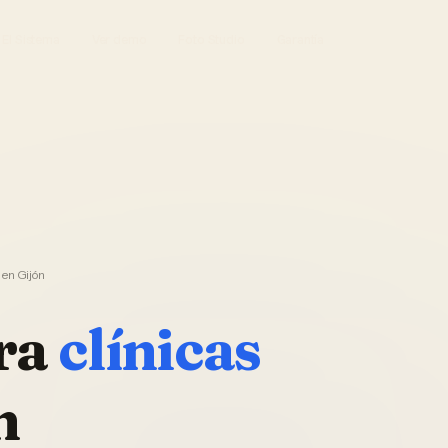
El Sistema
Ver demo
Foto Studio
Garantía
 en Gijón
ra
clínicas
n