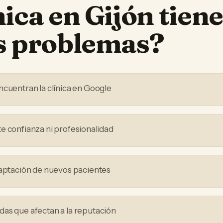
nica
en
Gijón
tiene
os problemas?
ncuentran la clínica en Google
e confianza ni profesionalidad
captación de nuevos pacientes
as que afectan a la reputación