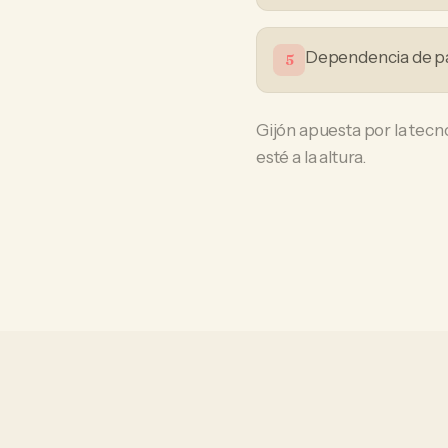
Dependencia de p
5
Gijón apuesta por la tecn
esté a la altura.