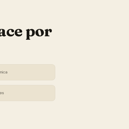
ace por
nica
es