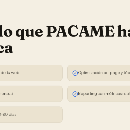
 lo que PACAME h
ca
 de tu web
Optimización on-page y téc
mensual
Reporting con métricas real
0-90 días