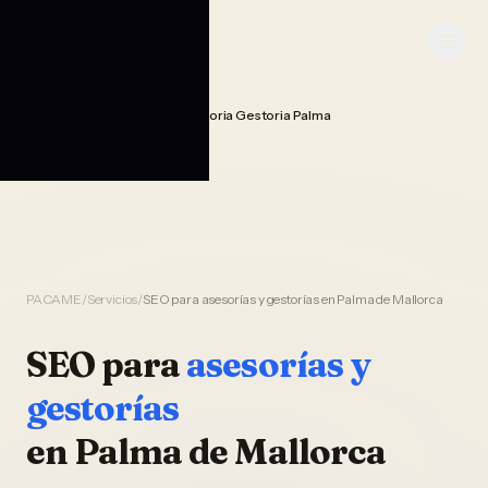
Saltar al contenido
PACAME
Seo Posicionamiento Asesoria Gestoria Palma
Home
PACAME
/
Servicios
/
SEO para asesorías y gestorías en Palma de Mallorca
SEO
para
asesorías y
gestorías
en
Palma de Mallorca