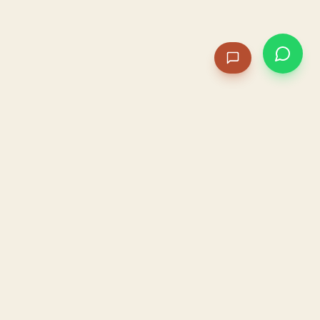
PACAME
La IA que opera tu restaurante. Sola. Construida por
un dueño, para dueños.
HOSTELERÍA · IA AUTÓNOMA · ALBACETE