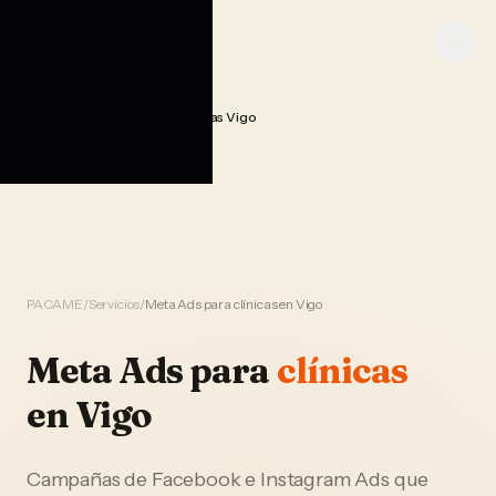
Saltar al contenido
PACAME
Publicidad Meta Ads Clinicas Vigo
Home
PACAME
/
Servicios
/
Meta Ads para clínicas en Vigo
Meta Ads
para
clínicas
en
Vigo
Campañas de Facebook e Instagram Ads que