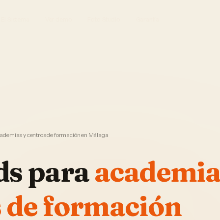
El Sistema
Ver demo
Foto Studio
Garantía
ademias y centros de formación en Málaga
ds
para
academia
 de formación