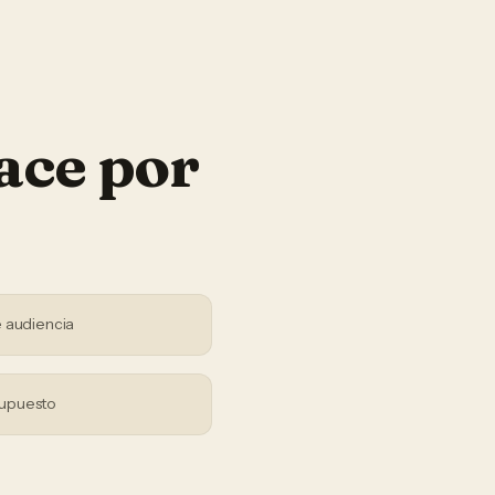
ace por
 audiencia
supuesto