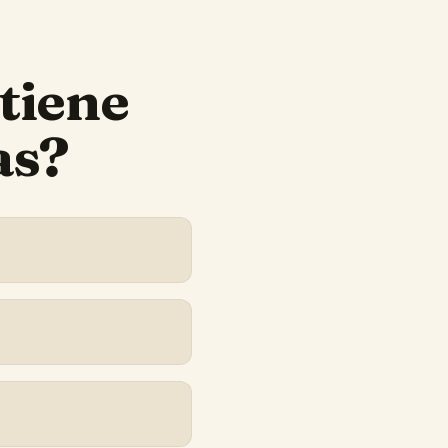
tiene
as?