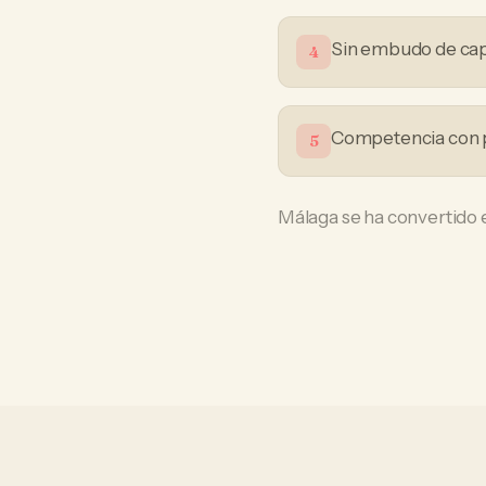
Sin embudo de ca
4
Competencia con 
5
Málaga se ha convertido e