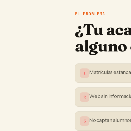
EL PROBLEMA
¿Tu
ac
alguno 
Matrículas estanc
1
Web sin informació
2
No captan alumnos 
3