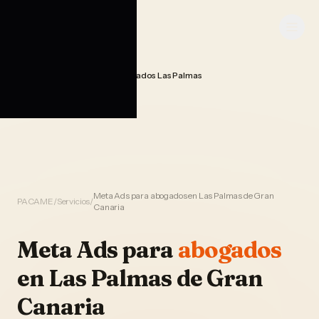
Saltar al contenido
PACAME
Publicidad Meta Ads Abogados Las Palmas
Home
Meta Ads para abogados en Las Palmas de Gran
PACAME
/
Servicios
/
Canaria
Meta Ads
para
abogados
en
Las Palmas de Gran
Canaria