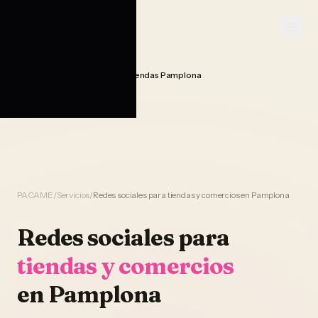
Saltar al contenido
PACAME
Gestion Redes Sociales Tiendas Pamplona
Home
PACAME
/
Servicios
/
Redes sociales para tiendas y comercios en Pamplona
Redes sociales
para
tiendas y comercios
en
Pamplona