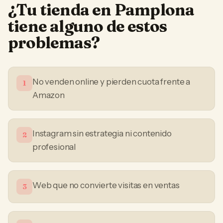
¿Tu
tienda
en
Pamplona
tiene alguno de estos
problemas?
No venden online y pierden cuota frente a
1
Amazon
Instagram sin estrategia ni contenido
2
profesional
Web que no convierte visitas en ventas
3