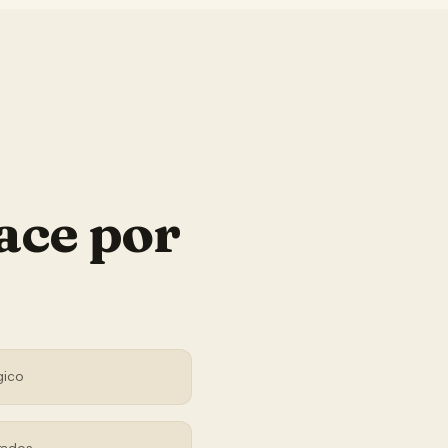
ace por
gico