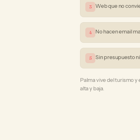
Web que no convier
3
No hacen email mark
4
Sin presupuesto n
5
Palma vive del turismo y 
alta y baja.