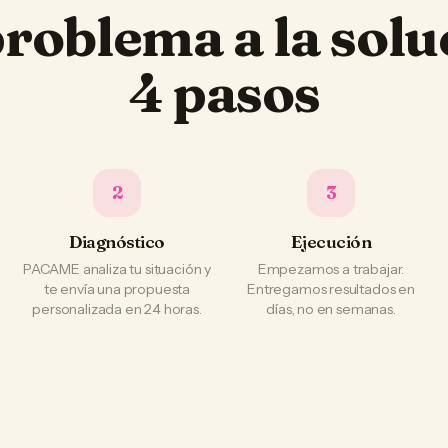
problema a la solu
4 pasos
2
3
Diagnóstico
Ejecución
PACAME analiza tu situación y
Empezamos a trabajar.
te envía una propuesta
Entregamos resultados en
personalizada en 24 horas.
días, no en semanas.