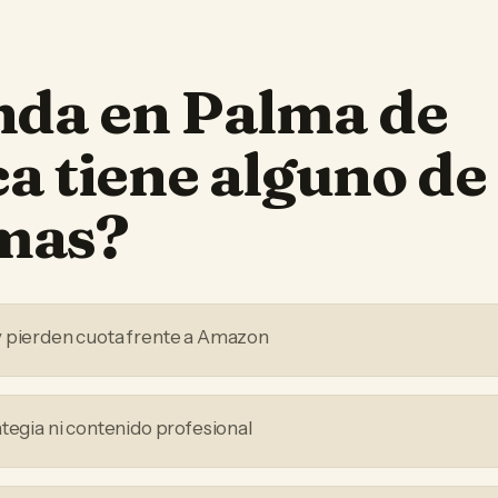
nda
en
Palma de
ca
tiene alguno de
mas?
y pierden cuota frente a Amazon
ategia ni contenido profesional