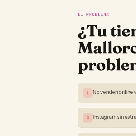
EL PROBLEMA
¿Tu
tie
Mallor
proble
No venden online 
1
Instagram sin estr
2