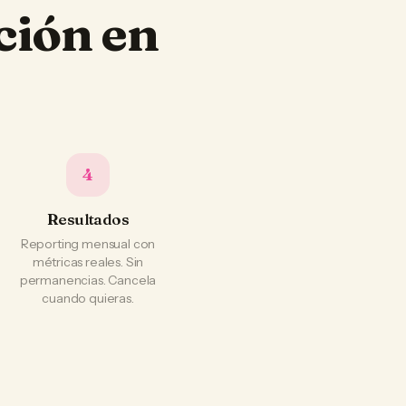
ción en
4
Resultados
Reporting mensual con
métricas reales. Sin
permanencias. Cancela
cuando quieras.