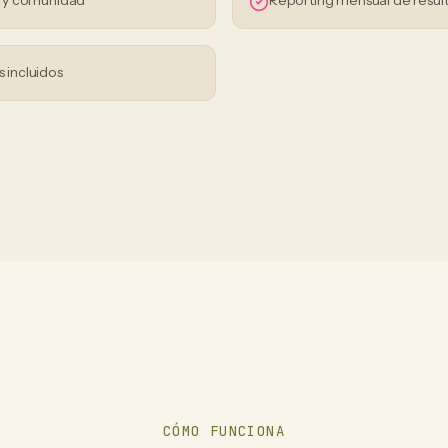
s y comunidad
Reporting mensual de resul
s incluidos
CÓMO FUNCIONA