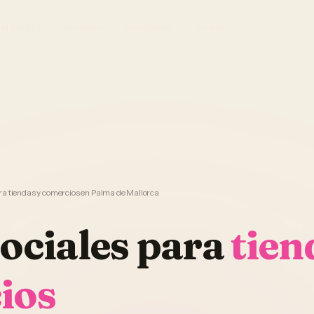
El Sistema
Ver demo
Foto Studio
Garantía
ra tiendas y comercios en Palma de Mallorca
ociales
para
tien
ios