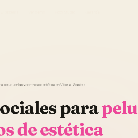
El Sistema
Ver demo
Foto Studio
Garantía
a peluquerías y centros de estética en Vitoria-Gasteiz
ociales
para
pelu
os de estética