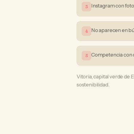
Instagram con foto
3
No aparecen en bú
4
Competencia con c
5
Vitoria, capital verde de
sostenibilidad.