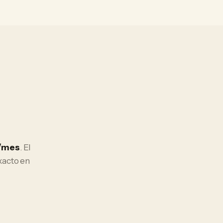
/mes
. El
xacto en