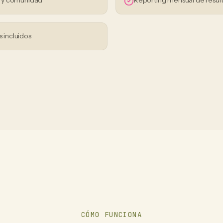
s y comunidad
Reporting mensual de resul
s incluidos
CÓMO FUNCIONA