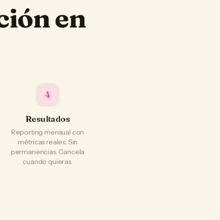
ción en
4
Resultados
Reporting mensual con
métricas reales. Sin
permanencias. Cancela
cuando quieras.