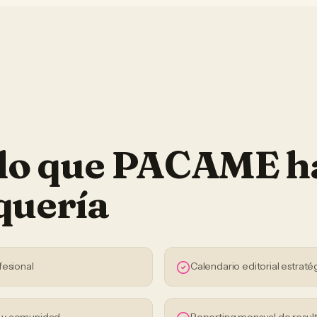
 lo que PACAME h
quería
fesional
Calendario editorial estraté