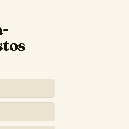
a-
stos