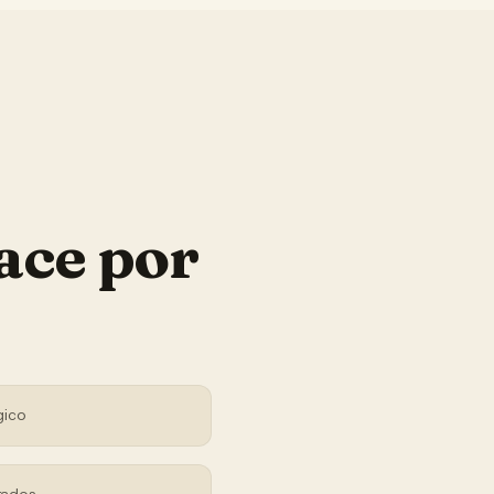
ace por
gico