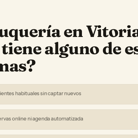
uquería
en
Vitori
tiene alguno de e
mas?
entes habituales sin captar nuevos
ervas online ni agenda automatizada