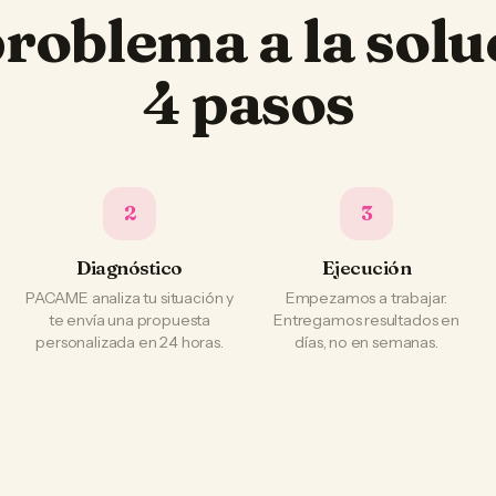
problema a la solu
4 pasos
2
3
Diagnóstico
Ejecución
PACAME analiza tu situación y
Empezamos a trabajar.
te envía una propuesta
Entregamos resultados en
personalizada en 24 horas.
días, no en semanas.