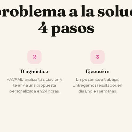
problema a la solu
4 pasos
2
3
Diagnóstico
Ejecución
PACAME analiza tu situación y
Empezamos a trabajar.
te envía una propuesta
Entregamos resultados en
personalizada en 24 horas.
días, no en semanas.