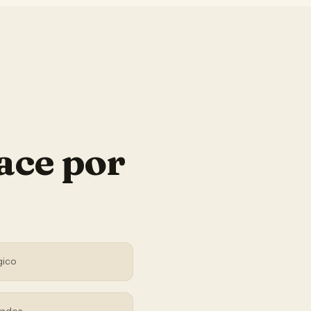
ace por
gico