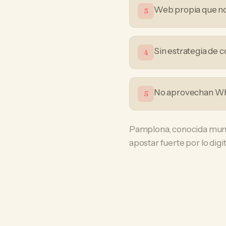
Web propia que no
3
Sin estrategia de 
4
No aprovechan Wha
5
Pamplona, conocida mundi
apostar fuerte por lo digit