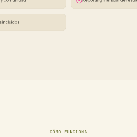
s y comunidad
Reporting mensual de resul
s incluidos
CÓMO FUNCIONA