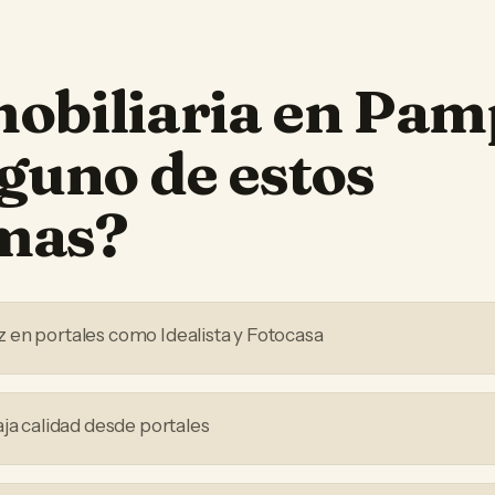
obiliaria
en
Pam
lguno de estos
mas?
en portales como Idealista y Fotocasa
aja calidad desde portales