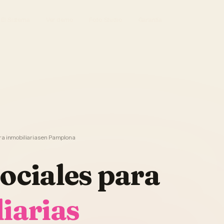
El Sistema
Ver demo
Foto Studio
Garantía
ra inmobiliarias en Pamplona
ociales
para
iarias