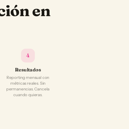
ción en
4
Resultados
Reporting mensual con
métricas reales. Sin
permanencias. Cancela
cuando quieras.