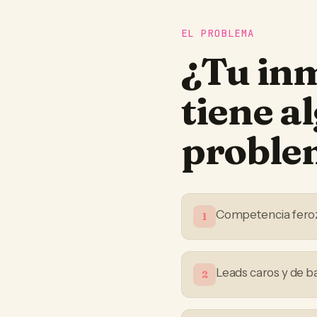
EL PROBLEMA
¿Tu
inm
tiene a
proble
Competencia feroz 
1
Leads caros y de b
2