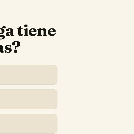
ga
tiene
as?