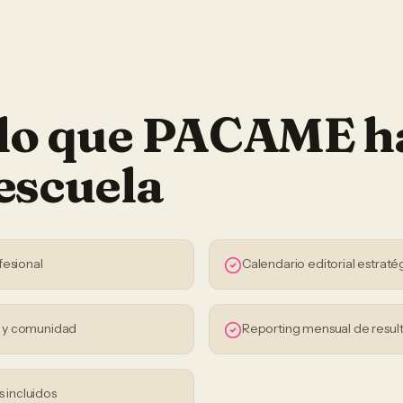
 lo que PACAME h
escuela
fesional
Calendario editorial estraté
s y comunidad
Reporting mensual de resul
s incluidos