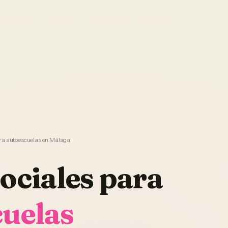
El Sistema
Ver demo
Foto Studio
Garantía
ara autoescuelas en Málaga
ociales
para
cuelas