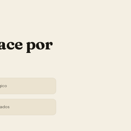
ace por
gico
tados