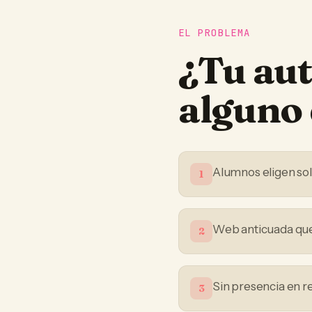
EL PROBLEMA
¿Tu
aut
alguno 
Alumnos eligen sol
1
Web anticuada que 
2
Sin presencia en r
3