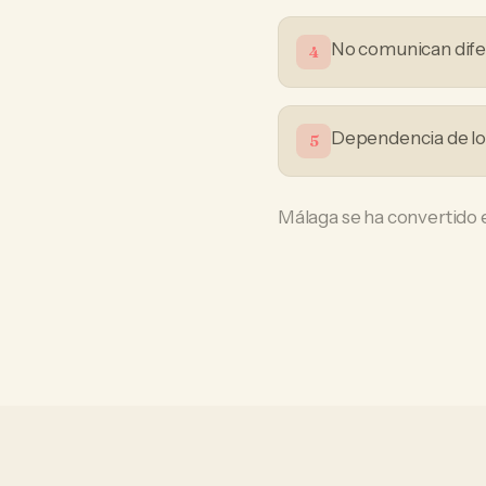
No comunican difer
4
Dependencia de loc
5
Málaga se ha convertido e