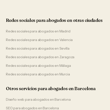
Redes sociales
para
abogados
en otras ciudades
Redes sociales
para
abogados
en
Madrid
Redes sociales
para
abogados
en
Valencia
Redes sociales
para
abogados
en
Sevilla
Redes sociales
para
abogados
en
Zaragoza
Redes sociales
para
abogados
en
Málaga
Redes sociales
para
abogados
en
Murcia
Otros servicios para
abogados
en
Barcelona
Diseño web
para
abogados
en
Barcelona
SEO
para
abogados
en
Barcelona