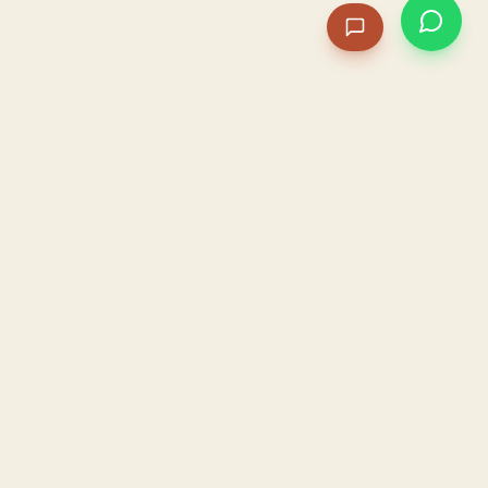
PACAME
La IA que opera tu restaurante. Sola. Construida por
un dueño, para dueños.
HOSTELERÍA · IA AUTÓNOMA · ALBACETE
PRODUCTO
CONFIANZA