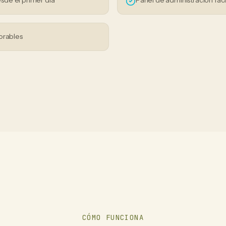
sde el primer día
Panel de administración fáci
orables
CÓMO FUNCIONA