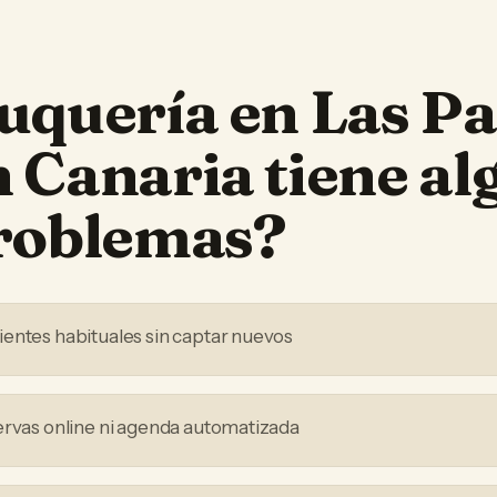
uquería
en
Las P
n Canaria
tiene al
problemas?
entes habituales sin captar nuevos
ervas online ni agenda automatizada