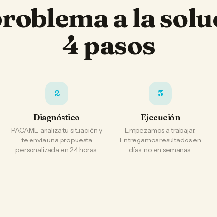
problema a la solu
4 pasos
2
3
Diagnóstico
Ejecución
PACAME analiza tu situación y
Empezamos a trabajar.
te envía una propuesta
Entregamos resultados en
personalizada en 24 horas.
días, no en semanas.