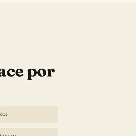
ace por
ndos