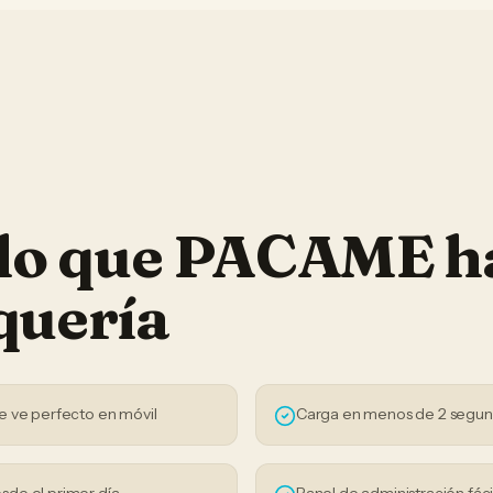
 lo que PACAME h
quería
e ve perfecto en móvil
Carga en menos de 2 segu