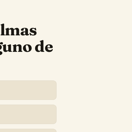
almas
guno de