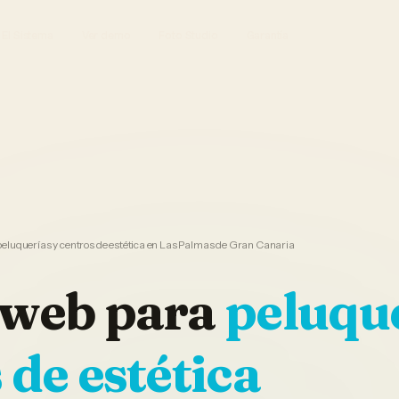
El Sistema
Ver demo
Foto Studio
Garantía
eluquerías y centros de estética en Las Palmas de Gran Canaria
 web
para
peluque
 de estética