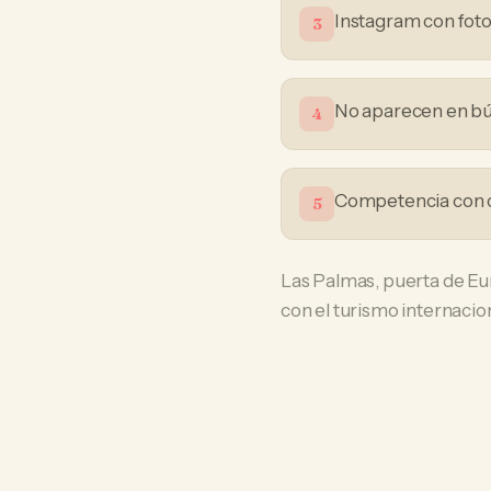
Instagram con foto
3
No aparecen en bú
4
Competencia con c
5
Las Palmas, puerta de Eu
con el turismo internacion