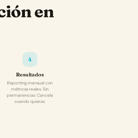
ción en
4
Resultados
Reporting mensual con
métricas reales. Sin
permanencias. Cancela
cuando quieras.