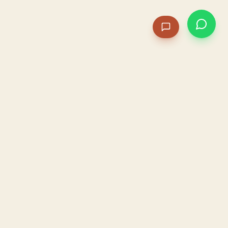
PACAME
La IA que opera tu restaurante. Sola. Construida por
un dueño, para dueños.
HOSTELERÍA · IA AUTÓNOMA · ALBACETE