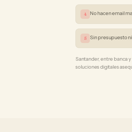
No hacen email mark
4
Sin presupuesto n
5
Santander, entre banca y
soluciones digitales aseq