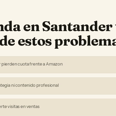
nda
en
Santander
de estos problem
y pierden cuota frente a Amazon
ategia ni contenido profesional
te visitas en ventas