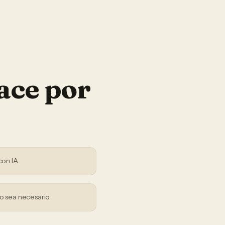
ace por
con IA
o sea necesario