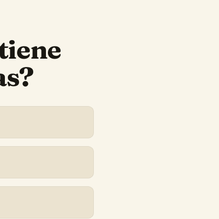
tiene
as?