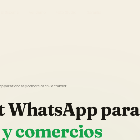
El Sistema
Ver demo
Foto Studio
Garantía
 para tiendas y comercios en Santander
t WhatsApp
para
 y comercios