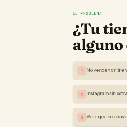
EL PROBLEMA
¿Tu
tie
alguno 
No venden online 
1
Instagram sin estr
2
Web que no convier
3