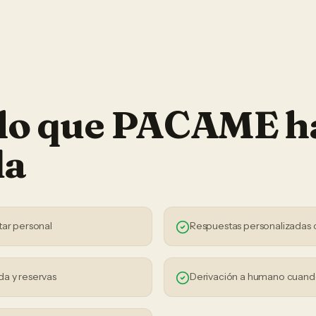
 lo que PACAME h
da
tar personal
Respuestas personalizadas 
da y reservas
Derivación a humano cuand