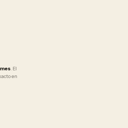
/mes
. El
xacto en