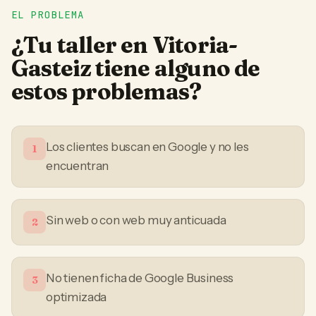
EL PROBLEMA
¿Tu
taller
en
Vitoria-
Gasteiz
tiene alguno de
estos problemas?
Los clientes buscan en Google y no les
1
encuentran
Sin web o con web muy anticuada
2
No tienen ficha de Google Business
3
optimizada