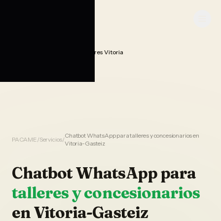
Saltar al contenido
PACAME
Chatbot Whatsapp Ia Talleres Vitoria
Home
Chatbot WhatsApp para talleres y concesionarios en
PACAME
/
Servicios
/
Vitoria-Gasteiz
Chatbot WhatsApp
para
talleres y concesionarios
en
Vitoria-Gasteiz