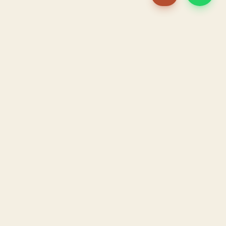
PACAME
La IA que opera tu restaurante. Sola. Construida por
un dueño, para dueños.
HOSTELERÍA · IA AUTÓNOMA · ALBACETE
PRODUCTO
CONFIANZA
El Sistema PACAME
Garantía triple