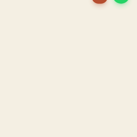
PACAME
La IA que opera tu restaurante. Sola. Construida por
un dueño, para dueños.
HOSTELERÍA · IA AUTÓNOMA · ALBACETE
PRODUCTO
CONFIANZA
El Sistema PACAME
Garantía triple