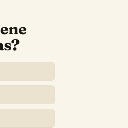
iene
as?