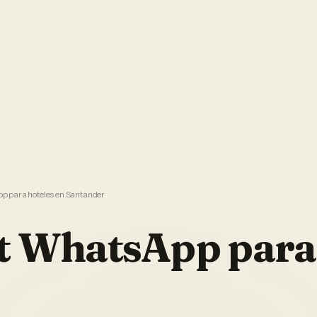
El Sistema
Ver demo
Foto Studio
Garantía
 para hoteles en Santander
t WhatsApp
para