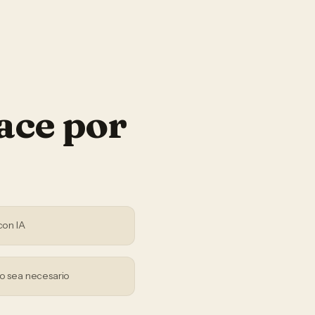
ace por
con IA
o sea necesario