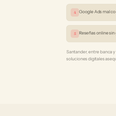
Google Ads mal co
4
Reseñas online sin
5
Santander, entre banca y
soluciones digitales aseq