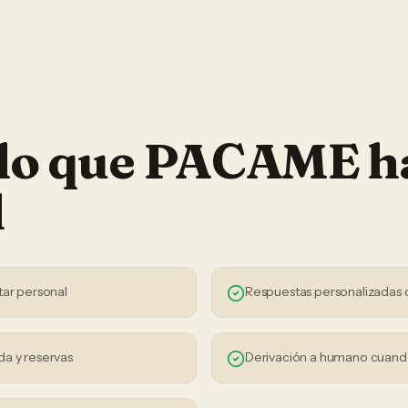
 lo que PACAME h
l
tar personal
Respuestas personalizadas 
da y reservas
Derivación a humano cuand