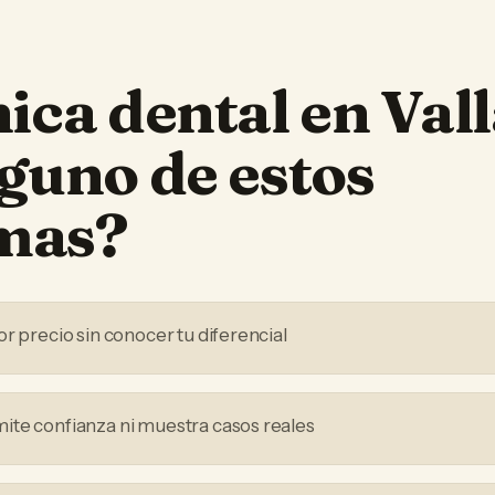
nica dental
en
Val
lguno de estos
mas?
r precio sin conocer tu diferencial
te confianza ni muestra casos reales