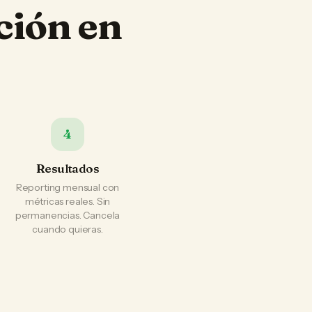
ción en
4
Resultados
Reporting mensual con
métricas reales. Sin
permanencias. Cancela
cuando quieras.