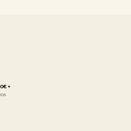
0€ +
mos