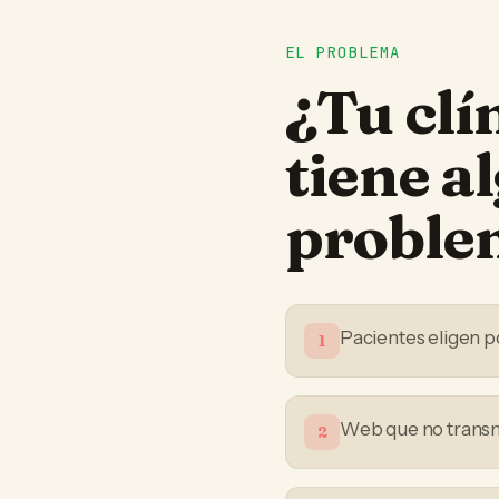
EL PROBLEMA
¿Tu
clí
tiene a
proble
Pacientes eligen po
1
Web que no transmi
2