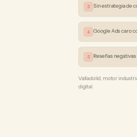
Sin estrategia de 
3
Google Ads caro co
4
Reseñas negativas
5
Valladolid, motor industri
digital.