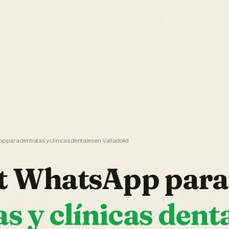
El Sistema
Ver demo
Foto Studio
Garantía
para dentistas y clínicas dentales en Valladolid
t WhatsApp
para
as y clínicas dent