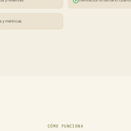
da y reservas
Derivación a humano cuand
 y métricas
CÓMO FUNCIONA