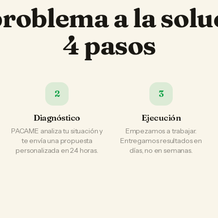
problema a la solu
4 pasos
2
3
Diagnóstico
Ejecución
PACAME analiza tu situación y
Empezamos a trabajar.
te envía una propuesta
Entregamos resultados en
personalizada en 24 horas.
días, no en semanas.