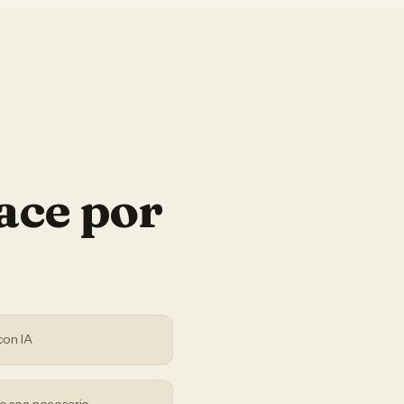
ace por
con IA