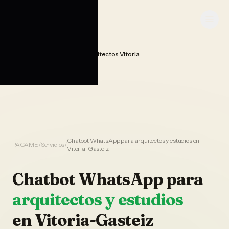
Saltar al contenido
PACAME
Chatbot Whatsapp Ia Arquitectos Vitoria
Home
Chatbot WhatsApp para arquitectos y estudios en
PACAME
/
Servicios
/
Vitoria-Gasteiz
Chatbot WhatsApp
para
arquitectos y estudios
en
Vitoria-Gasteiz