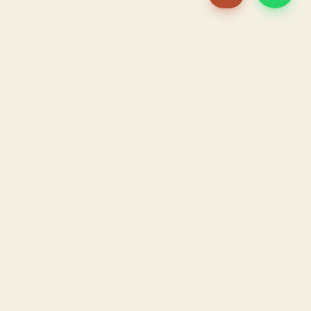
PACAME
La IA que opera tu restaurante. Sola. Construida por
un dueño, para dueños.
HOSTELERÍA · IA AUTÓNOMA · ALBACETE
PRODUCTO
CONFIANZA
El Sistema PACAME
Garantía triple