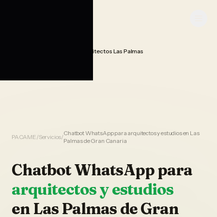
Saltar al contenido
PACAME
Chatbot Whatsapp Ia Arquitectos Las Palmas
Home
Chatbot WhatsApp para arquitectos y estudios en Las
PACAME
/
Servicios
/
Palmas de Gran Canaria
Chatbot WhatsApp
para
arquitectos y estudios
en
Las Palmas de Gran