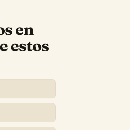
os
en
e estos