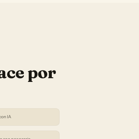
ace por
s
con IA