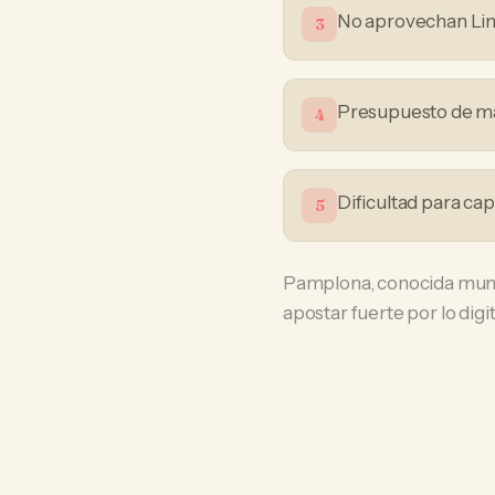
No aprovechan Lin
3
Presupuesto de mar
4
Dificultad para ca
5
Pamplona, conocida mundi
apostar fuerte por lo digit