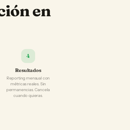
ción en
4
Resultados
Reporting mensual con
métricas reales. Sin
permanencias. Cancela
cuando quieras.