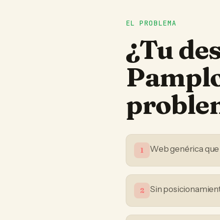
EL PROBLEMA
¿Tu
de
Pampl
proble
Web genérica que 
1
Sin posicionamient
2