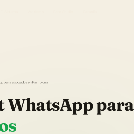
El Sistema
Ver demo
Foto Studio
Garantía
p para abogados en Pamplona
t WhatsApp
para
os