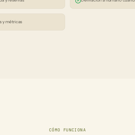
da y reservas
Derivación a humano cuand
 y métricas
CÓMO FUNCIONA