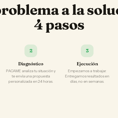
problema a la solu
4 pasos
2
3
Diagnóstico
Ejecución
PACAME analiza tu situación y
Empezamos a trabajar.
te envía una propuesta
Entregamos resultados en
personalizada en 24 horas.
días, no en semanas.