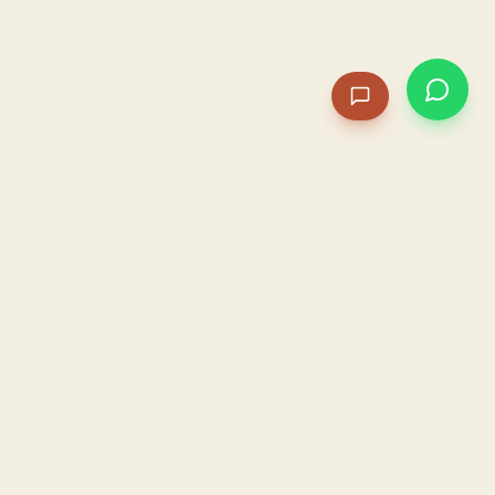
PACAME
La IA que opera tu restaurante. Sola. Construida por
un dueño, para dueños.
HOSTELERÍA · IA AUTÓNOMA · ALBACETE